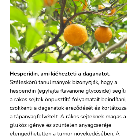
Hesperidin, ami kiéhezteti a daganatot.
Széleskörű tanulmányok bizonyítják, hogy a
hesperidin (egyfajta flavanone glycoside) segíti
a rákos sejtek önpusztító folyamatait beindítani,
csökkenti a daganatok ereződését és korlátozza
a tápanyagfelvételt. A rákos sejteknek magas a
glükóz igénye és szüntelen anyagcseréje
elengedhetetlen a tumor növekedésében. A