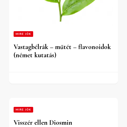
MIRE JÓK
Vastagbélrák – műtét – flavonoidok
(német kutatás)
MIRE JÓK
Visszér ellen Diosmin