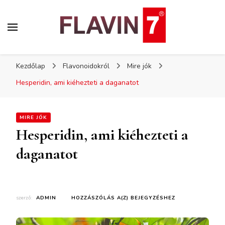
Flavin7
Kezdőlap
Flavonoidokról
Mire jók
Hesperidin, ami kiéhezteti a daganatot
MIRE JÓK
Hesperidin, ami kiéhezteti a
daganatot
szerző:
ADMIN
HOZZÁSZÓLÁS A(Z)
BEJEGYZÉSHEZ