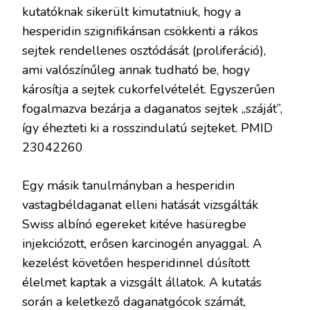
kutatóknak sikerült kimutatniuk, hogy a
hesperidin szignifikánsan csökkenti a rákos
sejtek rendellenes osztódását (proliferáció),
ami valószínűleg annak tudható be, hogy
károsítja a sejtek cukorfelvételét. Egyszerűen
fogalmazva bezárja a daganatos sejtek „száját”,
így éhezteti ki a rosszindulatú sejteket. PMID
23042260
Egy másik tanulmányban a hesperidin
vastagbéldaganat elleni hatását vizsgálták
Swiss albínó egereket kitéve hasüregbe
injekciózott, erősen karcinogén anyaggal. A
kezelést követően hesperidinnel dúsított
élelmet kaptak a vizsgált állatok. A kutatás
során a keletkező daganatgócok számát,