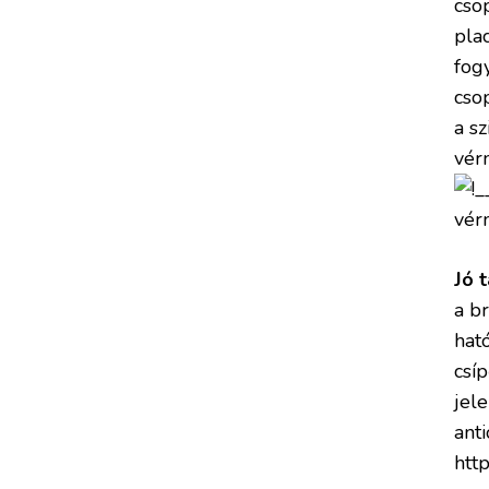
cso
pla
fog
cso
a sz
vér
Jó 
a b
hat
csí
jel
ant
http