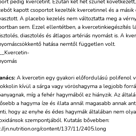
port pedig kvercetint. Ezután két hét szünet következet
cebót kapott csoportot kezelték kvercetinnel és a másik
yasztott. A placebo kezelés nem változtatta meg a vérn
portban sem. Ezzel ellentétben, a kvercetinkiegészítés 
isztolés, diasztolés és átlagos artériás nyomást is. A kve
nyomáscsökkentő hatása nemtől független volt.
tanács:
A kvercetin egy gyakori előfordulású polifenol 
rokkolin kívül a sárga vagy vöröshagyma a legjobb forr
óanyagnak, míg a fehér hagymából ez hiányzik. Az általá
pősebb a hagyma íze és illata annál magasabb annak anti
enti, hogy az enyhe és édes hagymák általában nem oly
ioxidánsok szempontjából. Kutatás bővebben:
://jn.nutrition.org/content/137/11/2405.long