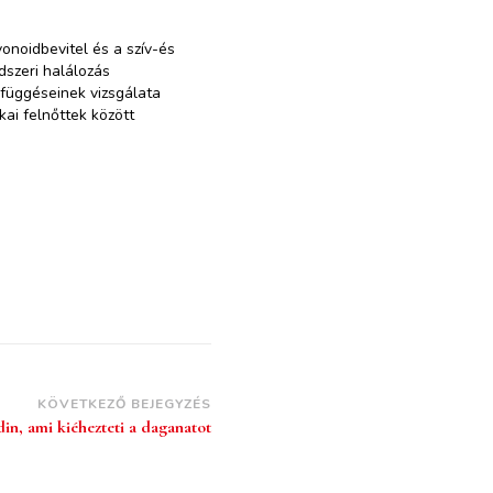
vonoidbevitel és a szív-és
dszeri halálozás
függéseinek vizsgálata
kai felnőttek között
KÖVETKEZŐ BEJEGYZÉS
in, ami kiéhezteti a daganatot