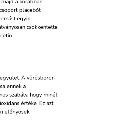
t, majd a korábban
 csoport placebót
yomást egyik
látványosan csökkentette
rcetin
vegyület. A vörösboron,
ása ennek a
nos szabály, hogy minél
oxidáns értéke. Ez azt
an előnyösek