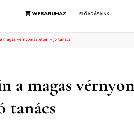
WEBÁRUHÁZ
ELŐADÁSAINK
 a magas vérnyomás ellen + jó tanács
in a magas vérnyo
jó tanács