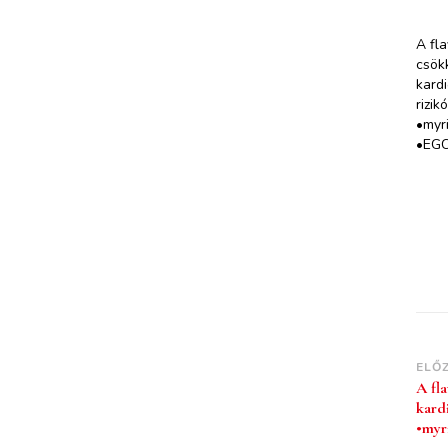
A fl
csök
kard
rizik
•myri
•EG
ELŐ
A fl
kard
•myr