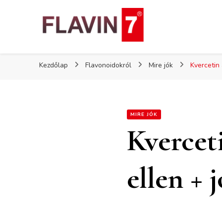
Flavin7
Kezdőlap
Flavonoidokról
Mire jók
Kvercetin
MIRE JÓK
Kvercet
ellen + 