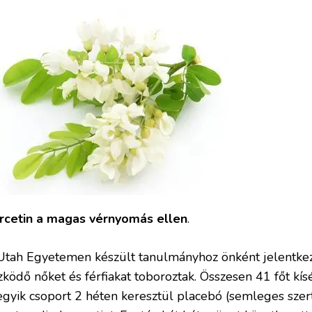
rcetin a magas vérnyomás ellen
.
Utah Egyetemen készült tanulmányhoz önként jelentk
zködő nőket és férfiakat toboroztak. Összesen 41 főt kís
egyik csoport 2 héten keresztül placebó (semleges szert