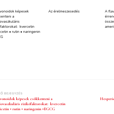
avonoidok képesek
Az érelmeszesedés
A fla
kenteni a
érren
iovaszkuláris
össze
ófaktorokat: kvercetin
ameri
cetin • rutin • naringenin
CG
ZŐ BEJEGYZÉS
avonoidok képesek csökkenteni a
Hesperid
iovaszkuláris rizikófaktorokat: kvercetin
icetin • rutin • naringenin •EGCG