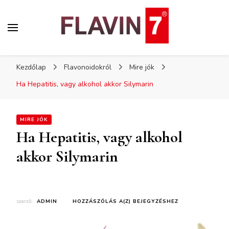
Flavin7
Kezdőlap
Flavonoidokról
Mire jók
Ha Hepatitis, vagy alkohol akkor Silymarin
MIRE JÓK
Ha Hepatitis, vagy alkohol
akkor Silymarin
szerző:
ADMIN
HOZZÁSZÓLÁS A(Z)
BEJEGYZÉSHEZ