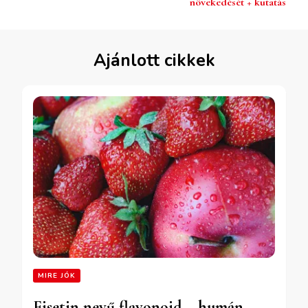
növekedését + kutatás
Ajánlott cikkek
MIRE JÓK
Fisetin nevű flavonoid – humán