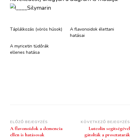
Táplálkozás (vörös húsok)
A flavonoidok élettani
hatásai
A myricetin tüdőrák
ellenes hatása
ELŐZŐ BEJEGYZÉS
KÖVETKEZŐ BEJEGYZÉS
A flavonoidok a demencia
Luteolin segítségével
ellen is hatásosak
gátolták a prosztatarák