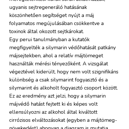
ugyanis sejtregeneráló hatásának
köszönhetően segítséget nyújt a máj
folyamatos megújulásában csökkentve a
toxinok által okozott sejtkárokat.
Egy perui tanulmányban a kutatók
megfigyelték a silymarin védőhatását patkány
májsejtekben, ahol a relatív májtömeget
használták mérési tényezőként. A vizsgálat
végeztével kiderült, hogy nem volt szignifikáns
különbség a csak silymarint fogyasztó és a
silymarint és alkoholt fogyasztó csoport között.
Ez az eredmény azt jelzi, hogy a silymarin
májvédő hatást fejtett ki és képes volt
ellensúlyozni az alkohol által kiváltott
cirrózisos elváltozásokat (egyben a májtömeg-
növekedést) ahogyan a diagram is mutatja.