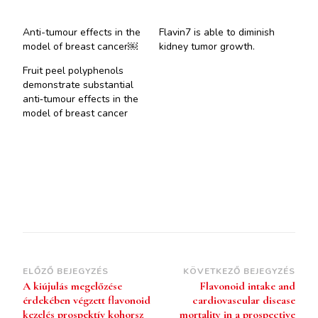
Anti-tumour effects in the
Flavin7 is able to diminish
model of breast cancer￼
kidney tumor growth.
Fruit peel polyphenols
demonstrate substantial
anti‐tumour effects in the
model of breast cancer
ELŐZŐ BEJEGYZÉS
KÖVETKEZŐ BEJEGYZÉS
A kiújulás megelőzése
Flavonoid intake and
érdekében végzett flavonoid
cardiovascular disease
kezelés prospektív kohorsz
mortality in a prospective