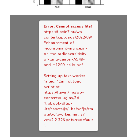
Error: Cannot access file!
https://flavin7.hu/wp-
content/uploads/2022/09/
Enhancement-of-
recombinant-myricetin-
on-the-radiosensitivity-
of-lung-cancer-A549-
and-H1299-cells.pdf
Setting up fake worker
failed: "Cannot load
script at:
https://flavin7.hu/wp-
content/plugins/3d-
flipbook-dflip-
lite/assets/js/libs/pdfjs/sta
ble/pdf.worker.min.js?
ver=2.2.32&pdfver=default
".