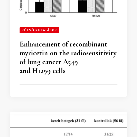
KÜLSŐ KUTATÁSOK
Enhancement of recombinant
myricetin on the radiosensitivity
of lung cancer A549
and H1299 cells