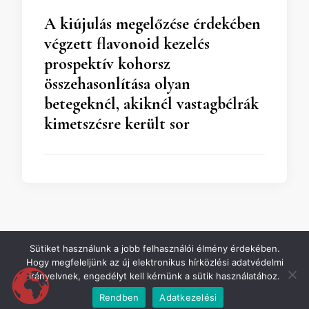
A kiújulás megelőzése érdekében
végzett flavonoid kezelés
prospektív kohorsz
összehasonlítása olyan
betegeknél, akiknél vastagbélrák
kimetszésre került sor
Sütiket használunk a jobb felhasználói élmény érdekében.
Hogy megfeleljünk az új elektronikus hírközlési adatvédelmi
irányelvnek, engedélyt kell kérnünk a sütik használatához.
WEBÁRUHÁZ
Rendben
Adatkezelési